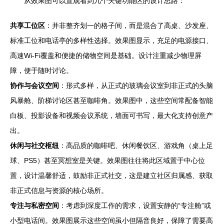
从效果图可以直观看到几个关键功能区的设计思路：
共享工位区
：并非整齐划一的格子间，而是混合了高桌、沙发座、
标准工位和电话亭的多样性选择。效果图显示，充足的电源接口、
高速Wi-Fi覆盖和便捷的储物空间是基础。设计注重减少物理屏
障，便于随时讨论。
协作与会议空间
：形式多样，从正式的玻璃会议室到非正式的头脑
风暴舱、阶梯讨论区甚至咖啡角。效果图中，这些空间常配备智能
白板、投影设备和视频会议系统，墙面可书写，最大化支持创意产
出。
休闲与社交枢纽
：高品质的咖啡吧、休闲餐饮区、游戏角（桌上足
球、PS5）甚至冥想室是关键。效果图往往将此区域置于中心位
置，设计温馨舒适，鼓励非正式社交，这是建立社区归属感、获取
非正式信息与资源的核心场所。
专注与私密空间
：考虑到深度工作的需求，设置安静的“专注舱”或
小型电话间。效果图展示这些空间虽小但隔音良好，保障了需要高