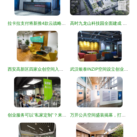
拉卡拉支付将新推4款云战略产品，拓展创业空间服务生态
高时九龙山科技园全面建成 龙华区崛起中的“新地标”与创业空间服务新纪元
西安高新区四家众创空间入选2021年度国家备案名单，双创生态再升级
武汉银泰INZIP空间设立创业之家 创业者的天堂新篇章
创业服务可以“私家定制”？来看广佛智城创业者怎么说
万开公共空间盛装揭幕，打造创业服务与城市生活的共赢生态