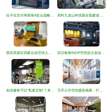
拉卡拉支付将新推4款云战略产品，拓展创业空间服务生态
高时九龙山科技园全面建成 龙华区崛起中的“新地标”与创业空间服务新纪元
西安高新区四家众创空间入选2021年度国家备案名单，双创生态再升级
武汉银泰INZIP空间设立创业之家 创业者的天堂新篇章
创业服务可以“私家定制”？来看广佛智城创业者怎么说
万开公共空间盛装揭幕，打造创业服务与城市生活的共赢生态