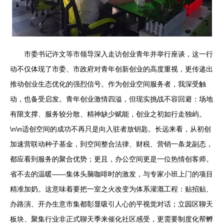
市委书记许文等市领导深入走访创业青年并举行座谈，这一行
动不仅体现了市委、市政府对青年创新创业的高度重视，更传递出
推动创业生态优化的强烈信号。作为创业空间服务者，我深受触
动，也备受启发。青年创业激情四溢，但现实挑战不容回避：场地
有限支撑、服务较分散、精神缺少赋能，创业之初如行走独屿。
\n\n适创空间的成功不再只是向入驻者放钥匙。长远来看，从初创
加速营联动种子基金，到空间整合法律、财税、营销一条龙副态，
都应看到服务的聚合优势；更且，办公空间更是一位热情创客师。
省不去的温暖——集体头脑咖啡时的激发，与专家小班上门的项目
精准加奶。这意味着要把一室之火改变为体系灌溉工程：贴招贴、
办路演、开办生意市集都彰显吸引人心的平视觉对话；立园区聊天
板块、聚集行业非正式聊天季来催化社区感受，更需要制度化帮孵